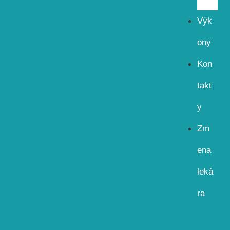
s
Výk
ony
Kon
takt
y
Zm
ena
leká
ra