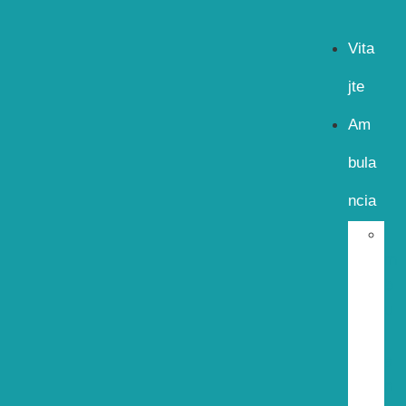
Vita
jte
Am
bula
ncia
m
b
u
l
a
n